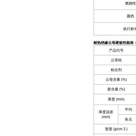
燃烧性
颜色
执行标
耐热绝缘云母硬板性能表
产品代号
云母纸
粘合剂
云母含量 (%)
胶含量 (%)
厚度 (mm)
平均
厚度误差
(mm)
各点
密度 (g/cm 3 )