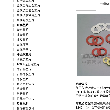
石墨复合垫片
云母垫
金属齿形组合垫片
金属波齿复合垫片
金属波纹复合垫片
金属包覆垫片
金属垫片
齿形垫片
波齿垫片
波纹垫片
金属环垫
金属平垫片
非金属垫片
四氟类垫片
100%无石棉垫片
非石棉垫片
石棉橡胶垫片
橡胶垫片
高温绝热垫片
绝缘垫片
加工各类
绝缘垫片
：快巴纸
绝缘垫片
PTFE(铁氟龙)，软木橡
带状垫片
价格与优良的服务提供给
特殊专用垫片
盘根系列
环氧板
又称环氧玻璃纤维
3240，在中温下机械性
膨胀石墨盘根