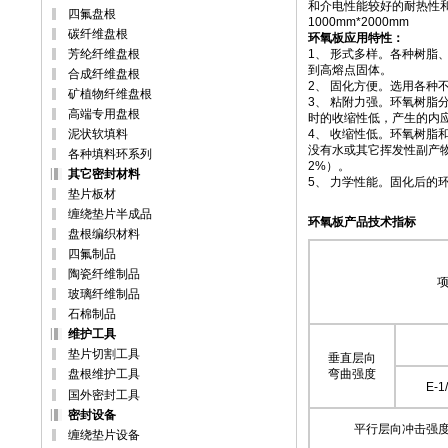
和介电性能较好的耐热性和耐
四氟盘根
1000mm*2000mm
碳纤维盘根
环氧板应用特性：
芳纶纤维盘根
1、 形式多样。各种树
到高熔点固体。
合成纤维盘根
2、 固化方便。选用各种
矿植物纤维盘根
3、 粘附力强。环氧树
高端专用盘根
时的收缩性低，产生的内
泥状软填料
4、 收缩性低。环氧树
没有水或其它挥发性副产
各种填料环系列
2%）。
其它密封材料
5、 力学性能。固化后的
垫片板材
缠绕垫片半成品
环氧板
产品技术指标
盘根编织材料
四氟制品
陶瓷纤维制品
玻璃纤维制品
石棉制品
维护工具
垫片切割工具
垂直层向
盘根维护工具
弯曲强度
E-1
国外密封工具
密封设备
平行层向冲击强度
缠绕垫片设备