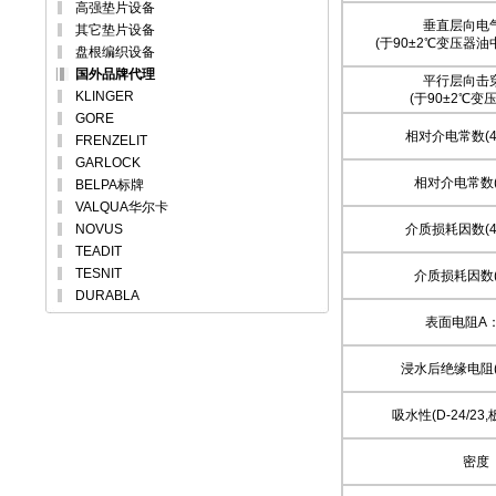
高强垫片设备
垂直层向电
其它垫片设备
(于90±2℃变压器油
盘根编织设备
国外品牌代理
平行层向击
KLINGER
(于90±2℃变
GORE
相对介电常数(48
FRENZELIT
GARLOCK
相对介电常数(
BELPA标牌
VALQUA华尔卡
NOVUS
介质损耗因数(48
TEADIT
TESNIT
介质损耗因数(
DURABLA
表面电阻A
浸水后绝缘电阻(D-
吸水性(D-24/23,
密度