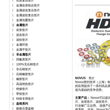
石墨复合垫片
金属齿形组合垫片
金属波齿复合垫片
金属波纹复合垫片
金属包覆垫片
金属垫片
齿形垫片
波齿垫片
波纹垫片
金属环垫
金属平垫片
非金属垫片
四氟类垫片
100%无石棉垫片
非石棉垫片
石棉橡胶垫片
NOVUS
简介
橡胶垫片
Novus密封技术（上海
高温绝热垫片
的应用提供了一系列高品质
绝缘垫片
值为基础的竞争优势。
带状垫片
主要产品：
Novus可以
特殊专用垫片
片、齿形垫片、波纹垫片、
盘根系列
行业被广泛运用。 连接产
膨胀石墨盘根
接系统。 此外，Novu