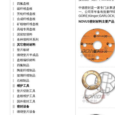
四氟盘根
中德密封是一家专门从事进
碳纤维盘根
一。公司常年备有批量FRE
芳纶纤维盘根
GORE;Klinger;GAR
合成纤维盘根
NOVUS密封材料主要产品
矿植物纤维盘根
高端专用盘根
泥状软填料
各种填料环系列
其它密封材料
垫片板材
缠绕垫片半成品
盘根编织材料
四氟制品
陶瓷纤维制品
玻璃纤维制品
石棉制品
维护工具
垫片切割工具
盘根维护工具
国外密封工具
密封设备
缠绕垫片设备