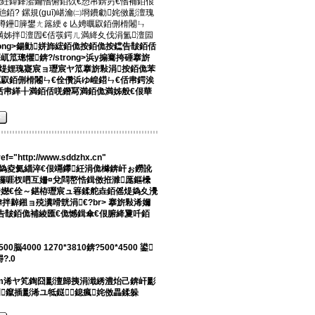
紝鍏鋒湁鑰愭俯銆佽€愬帇錛岃€愭補銆佷
銆? 鏍規(guī)嵁瀹㈡埛鐨勮姹傚彲澶瑰
竴鑸簲鐢ㄤ簬綆￠亾娉曞叞銆侀榾闂ㄣ
満姊拌澶囥€佸彂鍔ㄦ満絳夊伐涓氳澶囩
rong>鍚勭姘斾綋銆佹按銆佹按钂告皵銆佸
屼笟璁懼錛?/strong>浜у搧騫挎硾搴旂
佺煶娌瑰寲宸ョ瓑宸ヤ笟搴旂敤涓按銆佹苯
叞銆侀榾闂ㄣ€佺儹浜ゆ崲鍣ㄣ€佸帇鍔涘
€佸帇緙╂満銆佸唴鐕冩満銆佹満姊般€佷華
http://www.sddzhx.cn"
a>浠ョ煶媯夌氦緇淬€佷竵鑻紝涓佹櫞錛屽ぉ鐒訛
欏啀杈呬互姍¤兌閰嶅悎鍓傚拰濉厖鏂欙
嬨€佺～鍖栫瓑宸ュ簭鍒舵垚銆傜煶媯夊灚
拌繛鎺ョ殑瀵嗗皝涓€?br>
搴旂敤浠嬭
按钂告皵銆佹補綾匯€佹憾鍓傘€佷腑絳夐吀銆
4000 1270*3810錛?500*4500 鍙
?.0
.8mm浠ヤ笂鍧囧彲澶歸挗涓濈綉澧炲己錛屽彲
鑹插彲浠ユ牴鎹鎴瘋姹傚畾鍒躲