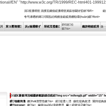
nal//EN" "http://www.w3c.org/TR/1999/REC-html401-1999122
涓痙瀵嗗皝 涓撲笟嫻佷綋瀵嗗皝浠跺埗閫犲晢錛?BR> 鎴
夸笉浠呬粎鏄川閲忥紝榪樻湁鎴戜滑鐨勪環(huán)鏍?/font>
鎶€鏈祫
川
宸ヨ壓璁懼
浜у搧灞曠ず
琛屼笟璧勮
鑱旂郴鎴戜滑
鍦
鏂?/a>
銆€
銆€褰撳墠浣嶇疆錛氫駭鍝佸睍紺?img src="mifeng/jt.gif" width="15" he
鍨墖鏉挎潗
鐭沖ⅷ澶嶅悎鏉?/a>
綰煶澧ㄦ澘
鏃犵煶媯夋澘
闈炵煶媯
錛?/strong>
鏉?/a>
鏀規(guī)€у洓姘熸澘
鑶ㄤ綋鍥涙盁鏉?/a>