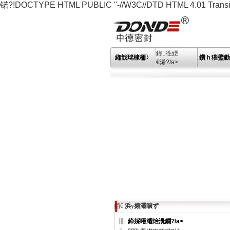
锘?!DOCTYPE HTML PUBLIC "-//W3C//DTD HTML 4.01 Transitio
鍏徃綆
緗戠珯棣栭〉
鑽ｈ獕璧勮
€浠?/a>
銆€
浜у搧灞曠ず
鍗婇噾灞炲灚鐗?/a>