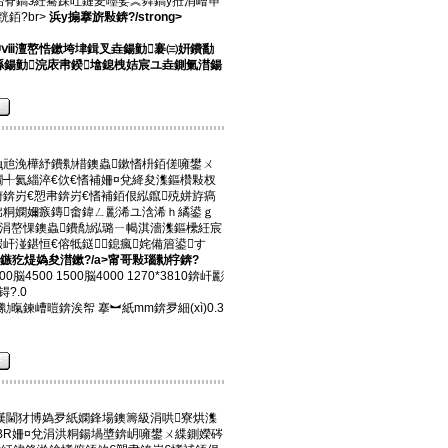
炲脊鎬э紝騫跺叿鏈夎嚜娑︽粦鎬у拰涓嶆笚
銆?br>
浜у搧搴旂敤錛?/strong>
沖ⅷ澶嶅悎鏉垮垏鍓叉垚鍚勭褰㈢姸鐨勫
朵綔鍚勭浣庡帇鍨墖鎴栧姞宸ユ垚鍘氭澘鍚
嶆€ц兘浼樺紓鐨勬棤鐭蟲鏉愭枡銆傞噰鐢ㄨ
鐗╃氦緇淬€佽€愭補姍¤兌絳夋潗鏂欑敤杈
俯錛岃€愬帇錛岃€愭補銆佷紭鑹殑姘斿瘑
岀粡嫻嬭瘯鏄畬鍏ㄥ彲浠ユ浛浠ｈ繘鍙ｇ
%涓嶅惈鐭蟲鐨勪紭璐ㄧ幆淇濇潗鏂欙紝宸
屽湴鍖恒€傛牴鎹鎴瘋姹備篃鍙す
鏃犵煶媯夋澘鏉?/a>甯哥敤瑙勬牸錛?
4500 1500脳4000 1270*3810錛屽彲
?.0
勬暣鍊嶆暟錛涘帤 搴︼紙mm錛夛細(xì)0.3
漢閫犲博媯夛紙嫻鋒場鐭籌級涓哄寮烘潗
BR姍¤兌涓洪粡鍚堝墏錛岄噰鐢ㄨ緤鍘嬫硶