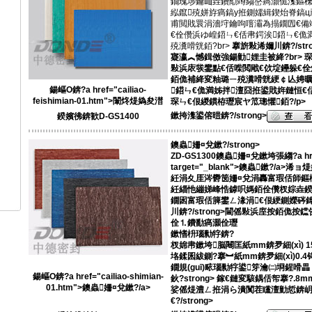
鐗瑰埗鑰屾垚鐨勪竴縐嶅瘑灝佹潗鏂欙
紭鑹殑姘斿瘑鎬у拰鍘嬬緝鍥炲脊鎬ц兘
甫閲戝睘涓濇垨鑰呴噾灞為搨鐗囥€備
€佺儹浜ゆ崲鍣ㄣ€佸帇鍔涘鍣ㄣ€佹
殑瀵嗗皝銆?br>
搴旂敤浠嬭川錛?/st
寲瀛︽憾鍓傚強鍚勭娌圭被絳?br>
琛
敤浜庡彂鐢點€佸喍閲戙€佽埞鑸躲€
銆佹補絳変粙璐ㄧ殑瀵嗗皝綆￠亾娉曞
鍚嶇О錛?a href="cailiao-
鍣ㄣ€佹満姊拌澶囧拰鍙戝姩鏈恒
feishimian-01.htm">闈炵煶媯夋澘
琛ㄣ€佷緵鏆栫瓑宸ヤ笟璁懼銆?/p>
鏉挎潗鍙傛暟錛?/strong>
鍨嬪彿錛歓D-GS1400
鐭蟲姍¤兌鏉?/strong>
ZD-GS1300
鐭蟲姍¤兌鏉垮張縐?a href="
target="_blank">鐭蟲鏉?/
紝涓夊厓涔欎笝姍¤兌涓轟富瑕佸師鏂
紝緇忚繃娣峰悎鎼呮媽銆佺儹杈婃垚鍨
鐗囦富瑕佸簲鐢ㄥ湪涓€佷綆鍘嬫硶鍏
川錛?/strong>閫傜敤浜庢按銆佹
佺⒈鐨勫瘑灝佺瓑
鏉愭枡瑙勬牸錛?
杈婂帇鏉垮脳闀匡紙mm錛夛細(xì) 1500脳
垎鍒囷紱鍘?搴︼紙mm錛夛細(xì)0.4锝
鐗規(guī)畩瑙勬牸鍙笌瀹㈡埛鍟嗗畾
鍚嶇О錛?a href="cailiao-shimian-
鈥?strong> 鎵€鏈変駭鍝佸帤搴?
01.htm">鐭蟲姍¤兌鏉?/a>
娑傜煶澧ㄥ拰涓ら潰闃茬矘澶勭悊錛岄
€?/strong>