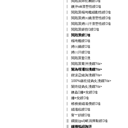
閲戝睘緙犵粫鍨墖
鐭沖ⅷ澶嶅悎鍨墖
閲戝睘榻垮艦緇勫悎鍨墖
閲戝睘娉㈤嬌澶嶅悎鍨墖
閲戝睘娉㈢汗澶嶅悎鍨墖
閲戝睘鍖呰鍨墖
閲戝睘鍨墖
榻垮艦鍨墖
娉㈤嬌鍨墖
娉㈢汗鍨墖
閲戝睘鐜灚
閲戝睘騫沖灚鐗?/a>
闈為噾灞炲灚鐗?/a>
鍥涙盁綾誨灚鐗?/a>
100%鏃犵煶媯夊灚鐗?/a>
闈炵煶媯夊灚鐗?/a>
鐭蟲姍¤兌鍨墖
姍¤兌鍨墖
楂樻俯緇濈儹鍨墖
緇濈紭鍨墖
甯︾姸鍨墖
鐗規(guī)畩涓撶敤鍨墖
鐩樻牴緋誨垪