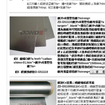
紜川鑶ㄤ綋鍥涙盁鏉?/a>
姍¤兌鏉?/a>
闄剁摲綰ょ淮鏉?nbs
緇濈儹鏉?nbsp;
杞湪姍¤兌鏉?/a>
鐭沖ⅷ澶嶅悎鏉?/strong>
ZD-GS1110
鐭沖ⅷ澶嶅悎鏉垮張鍙?a href=
target="_blank">澧炲己鐭沖
灞為嬌鏉挎垨閲戝睘緗戞澘鎴栭噾灞炲
鐨勪竴縐嶅瘑灝佹潗鏂欍€傚畠鍏鋒湁鐑
圭偣錛屽彲浠ュ埗浣滄垚鍚勭鍚勬牱
懼艦鍨墖錛屽姘翠綅璁″灚鐗囷紝姘
鎹㈢儹鍣ㄥ灚鐗囩瓑搴旂敤闈炲父騫挎硾
紝紕憋紝钂告苯錛屽悇縐嶆憾鍓傚強娌瑰
綆￠亾銆侀榾闂ㄣ€佹車銆佸帇鍔涘
墊満銆佺┖姘斿帇緙╂満銆佹帓姘旂
銆€ 鍚嶇О錛?a href="cailiao-
侀儴浣嶅彲鏇夸唬鐭蟲姍¤兌鍜屾棤鐭
shimo-01.htm">鐭沖ⅷ澶嶅悎
甯哥敤瑙勬牸
錛?500mm*1500mm,1
鏉?/a>
錛岀壒孌婅鏍煎彲瑕佹眰
銆?/strong
鏉挎潗鍙傛暟錛?/strong>
銆€ 鍨嬪彿錛歓D-GS1110
鏌旀€х煶澧ㄥ嵎鏉愶紙綰革級
ZD-GS1000
鏌旀€х煶澧ㄥ嵎鏉愬張縐
鏄敤澶╃劧鐭沖ⅷ槌炵墖緇忓寲瀛﹀
鎴愮煶澧ㄨ爼铏紝緇忔粴鍘嬪艦鎴愭煍鎬?a hre
target="_blank">鐭沖ⅷ鍗鋒
厖鐗╋紝鍥犳綰害寰堥珮錛屽叿鏈夎