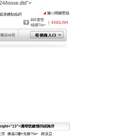
4/loose.dtd">
瀹㈡埛鏈嶅姟
戜滑鐨勪紭鍔
鎬€蹇墊
|
ENGLISH
棫鐗?/a>
ㄧ嚎浜ゆ祦
ight="13">
瀵嗗皝鏉愭枡緋誨垪
夋澘
鐭蟲姍¤兌鏉?/a>
鍥涙盁