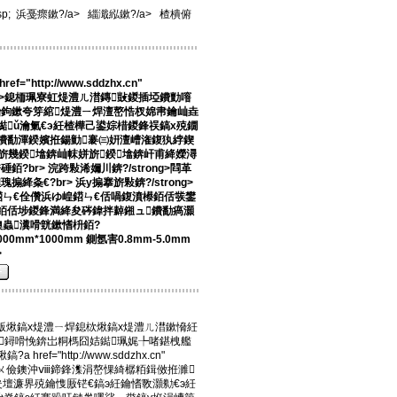
p;
浜戞瘝鏉?/a>
緇濈紭鏉?/a>
楂樻俯
"http://www.sddzhx.cn"
ⅷ鏉?/a>鎴栭珮寮虹煶澧ㄦ澘鏄敱鍐插埡鐨勯噾
鉤鏉夸笌綰煶澧ㄧ焊澶嶅悎杈婂帇鑰屾垚
ǔ瀹氭€э紝楂樺己鍙婃棤鍐鋒祦鎬х殑鐗
鐨勫渾鍨嬪拰鍚勭褰㈢姸澶嶆潅鍑犱綍鍥
旂幾鍨墖錛屾帓姘旂鍨墖錛屽甫絳嬫潯
銆?br>
浣跨敤浠嬭川錛?/strong>閰革
搧絳夈€?br>
浜у搧搴旂敤錛?/strong>
鍣ㄣ€佺儹浜ゆ崲鍣ㄣ€佸喎鍑濆櫒銆佸彂鐢
銆佸埗鍐鋒満絳夋硶鍏拌繛鎺ュ鐨勫瘑灝
蟲瀵嗗皝鏉愭枡銆?
000mm*1000mm
鍘氬害
0.8mm-5.0mm
>
版煍鎬х煶澧ㄧ焊鎴栨煍鎬х煶澧ㄦ澘鏉愶紝
鐞嗗悗錛岀粡榪囧姞鐑珮娓╄啫鍖栧艦
f="http://www.sddzhx.cn"
潗銆? 鑶ㄨ儉鐭沖ⅷ鍗鋒潗涓嶅惈綺樼粨鍓傚拰濉
壇濂界殑鑰愯厫铓€鎬э紝鑰愭斁灝勬€э紝