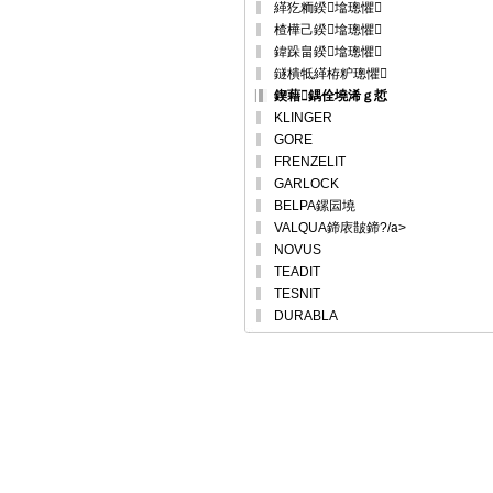
緙犵粫鍨墖璁懼
楂樺己鍨墖璁懼
鍏跺畠鍨墖璁懼
鐩樻牴緙栫粐璁懼
鍥藉鍝佺墝浠ｇ悊
KLINGER
GORE
FRENZELIT
GARLOCK
BELPA鏍囩墝
VALQUA鍗庡皵鍗?/a>
NOVUS
TEADIT
TESNIT
DURABLA