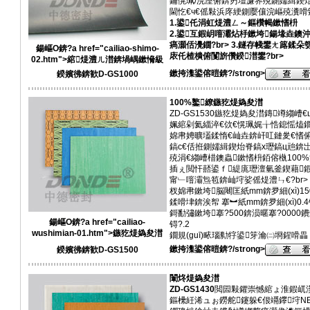
鑰愰珮/浣庢俯錛岃壇濂界殑鍘嬬緝鍥
閫忔€ч€傜敤浜庝綆鍘嬮儴浣嶇殑瀵嗗皝
1.鍙仛涓虹煶澧ㄥ～鏂欑幆鏉愭枡
2.鍙互鍜岄噾灞炶杽鏉垮鍚堟垚鐭
瘑灝佸灚鐗?br> 3.鐩存帴鐢ㄤ簬鍒
鍚嶇О錛?a href="cailiao-shimo-
庡仛楂樻俯闅旂儹鍨澘鐢?br>
02.htm">綰煶澧ㄦ澘錛堝嵎鏉愶級
鏉挎潗鍙傛暟錛?/strong>
鍨嬪彿錛歓D-GS1000
100%鐜繚鏃犵煶媯夋澘
ZD-GS1530鏃犵煶媯夋澘鏄竴縐
姵綰剁氦緇淬€佽€愰珮娓╁悎鎴愮熆
婂帇娉曠壒鍒惰€屾垚錛屽叿鏈夎€愭
鎬с€佸拰鍘嬬緝鍥炲脊鎬х瓑鎬ц兘錛
殑涓€縐嶆棤鐭蟲鏉愭枡銆傛槸100
插ぇ閲忓嚭鍙ｆ緹庣瓑澶氫釜鍥藉鍜
甯﹂噾灞炰笣錛屾垨娑傜煶澧ㄣ€?br>
杈婂帇鏉垮脳闀匡紙mm錛夛細(xì)1500脳
鍒嗗垏錛涘帤 搴︼紙mm錛夛細(xì)0.4锝
鎶勫彇鏉垮搴?500錛涢暱搴?0000鐨
鍚嶇О錛?a href="cailiao-
锝?.2
wushimian-01.htm">鏃犵煶媯夋澘
鐗規(guī)畩瑙勬牸鍙笌瀹㈡埛鍟嗗畾
鏉挎潗鍙傛暟錛?/strong>
鍨嬪彿錛歓D-GS1500
闈炵煶媯夋澘
ZD-GS1430
閲囩敤鑺崇憾綰ょ淮鍜屼
鏂欙紝浠ュぉ鐒舵鑳躲€佷竵鑻垨N