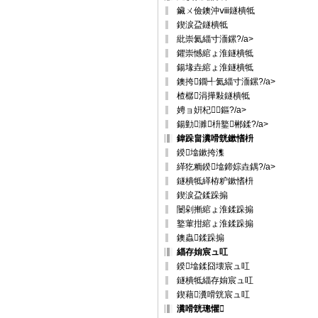
鑶ㄨ儉鐭沖ⅷ鐩樻牴
鍥涙盁鐩樻牴
紕崇氦緇寸洏鏍?/a>
鑺崇憾綰ょ淮鐩樻牴
鍚堟垚綰ょ淮鐩樻牴
鐭挎鐗╃氦緇寸洏鏍?/a>
楂樼涓撶敤鐩樻牴
娉ョ姸杞～鏂?/a>
鍚勭濉枡鐜郴鍒?/a>
鍏跺畠瀵嗗皝鏉愭枡
鍨墖鏉挎潗
緙犵粫鍨墖鍗婃垚鍝?/a>
鐩樻牴緙栫粐鏉愭枡
鍥涙盁鍒跺搧
闄剁摲綰ょ淮鍒跺搧
鐜葷拑綰ょ淮鍒跺搧
鐭蟲鍒跺搧
緇存姢宸ュ叿
鍨墖鍒囧壊宸ュ叿
鐩樻牴緇存姢宸ュ叿
鍥藉瀵嗗皝宸ュ叿
瀵嗗皝璁懼